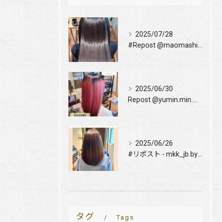
2025/07/28
#Repost @maomashiro
2025/06/30
Repost @yumin.min.min
2025/06/26
#リポスト - mkk_jb by @get_regramm...
タグ
Tags