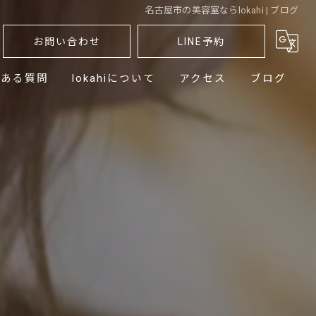
名古屋市の美容室ならlokahi | ブログ
お問い合わせ
LINE予約
くある質問
lokahiについて
アクセス
ブログ
髪質
ストレート
カット
カラー
パーマ