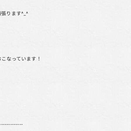
ります^_^
おこなっています！
-------------