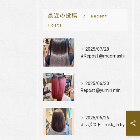
最近の投稿
Recent
Posts
2025/07/28
#Repost @maomashiro
2025/06/30
Repost @yumin.min.min
2025/06/26
#リポスト - mkk_jb by @get_regramm...